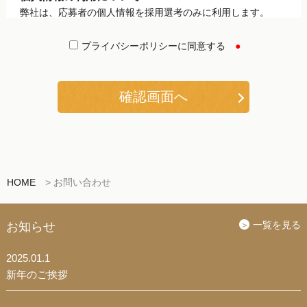
弊社は、応募者の個人情報を採用選考のみに利用します。
個人情報の第三者提供について
プライバシーポリシーに同意する
●
弊社は、法令に定める場合等を除き、応募者の個人情報をお
客様の承諾なく第三者に提供・開示いたしません。
個人情報の管理について
・弊社は、個人情報を適切な方法で安全に管理します。
・弊社は、個人情報の不必要な持ち出し、外部への送信によ
る漏洩はさせません。
・弊社は、応募者の情報を、採用になった場合は社員情報と
して管理し、採用に至らなかった場合は不採用通知後速や
HOME
>
お問い合わせ
かに、廃棄（焼却・裁断・削除等）措置をとります。
一覧を見る
お知らせ
個人情報の開示・訂正・利用停止・消去について
弊社は、弊社がお預かりしている応募者の保有個人データに
2025.01.1
ついて、応募者から開示・訂正・利用停止・消去のご請求を
いただいた場合は、ご本人であることを確認させていただい
新年のご挨拶
た上で所定の手続により合理的な範囲で対応させていただき
ます。